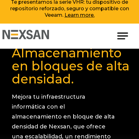
Te presentamos la serie VHR: tu dispositivo de
Saltar
repositorio reforzado, seguro y compatible con
al
w
Veeam.
Learn more.
contenido
Almacenamiento
en bloques de alta
densidad.
Mejora tu infraestructura
informática con el
almacenamiento en bloque de alta
densidad de Nexsan, que ofrece
una escalabilidad, un rendimiento